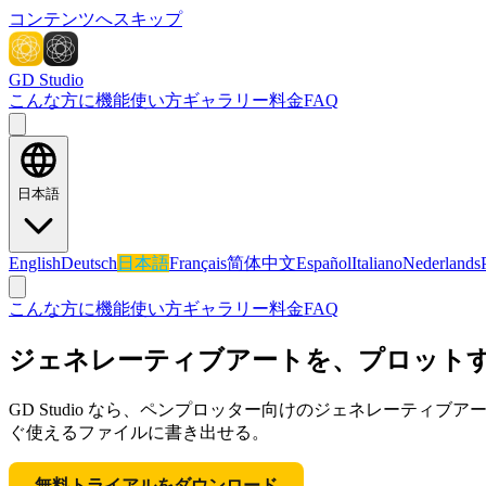
コンテンツへスキップ
GD Studio
こんな方に
機能
使い方
ギャラリー
料金
FAQ
日本語
English
Deutsch
日本語
Français
简体中文
Español
Italiano
Nederlands
こんな方に
機能
使い方
ギャラリー
料金
FAQ
ジェネレーティブアートを、プロット
GD Studio なら、ペンプロッター向けのジェネレーティ
ぐ使えるファイルに書き出せる。
無料トライアルをダウンロード