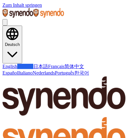
Zum Inhalt springen
Deutsch
English
Deutsch
日本語
Français
简体中文
Español
Italiano
Nederlands
Português
한국어