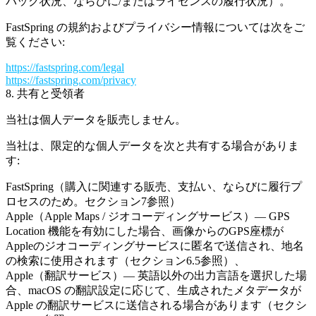
バック状況、ならびに/またはライセンスの履行状況）。
FastSpring の規約およびプライバシー情報については次をご
覧ください:
https://fastspring.com/legal
https://fastspring.com/privacy
8. 共有と受領者
当社は個人データを販売しません。
当社は、限定的な個人データを次と共有する場合がありま
す:
FastSpring
（購入に関連する販売、支払い、ならびに履行プ
ロセスのため。セクション7参照）
Apple
（Apple Maps / ジオコーディングサービス）— GPS
Location 機能を有効にした場合、画像からのGPS座標が
Appleのジオコーディングサービスに匿名で送信され、地名
の検索に使用されます（セクション6.5参照）、
Apple
（翻訳サービス）— 英語以外の出力言語を選択した場
合、macOS の翻訳設定に応じて、生成されたメタデータが
Apple の翻訳サービスに送信される場合があります（セクシ