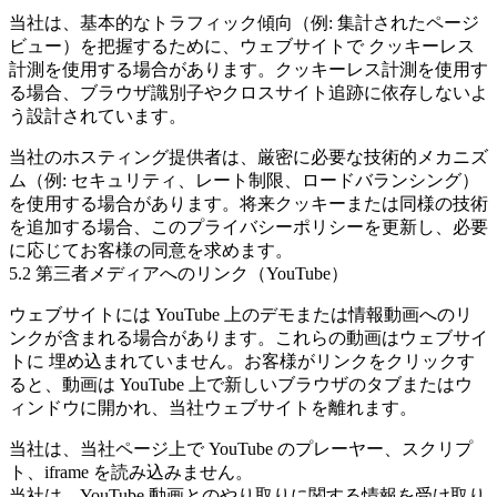
当社は、基本的なトラフィック傾向（例: 集計されたページ
ビュー）を把握するために、ウェブサイトで
クッキーレス
計測を使用する場合があります。クッキーレス計測を使用す
る場合、ブラウザ識別子やクロスサイト追跡に依存しないよ
う設計されています。
当社のホスティング提供者は、厳密に必要な技術的メカニズ
ム（例: セキュリティ、レート制限、ロードバランシング）
を使用する場合があります。将来クッキーまたは同様の技術
を追加する場合、このプライバシーポリシーを更新し、必要
に応じてお客様の同意を求めます。
5.2 第三者メディアへのリンク（YouTube）
ウェブサイトには
YouTube
上のデモまたは情報動画へのリ
ンクが含まれる場合があります。これらの動画はウェブサイ
トに
埋め込まれていません
。お客様がリンクをクリックす
ると、動画は YouTube 上で新しいブラウザのタブまたはウ
ィンドウに開かれ、当社ウェブサイトを離れます。
当社は、当社ページ上で YouTube のプレーヤー、スクリプ
ト、iframe を読み込みません。
当社は、YouTube 動画とのやり取りに関する情報を受け取り