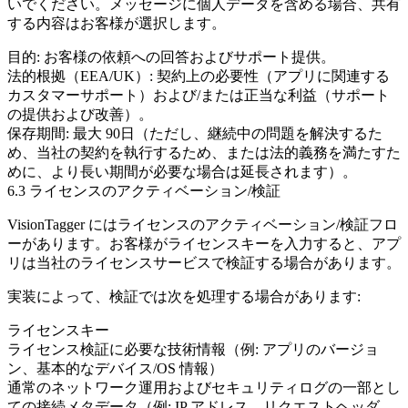
いでください。メッセージに個人データを含める場合、共有
する内容はお客様が選択します。
目的:
お客様の依頼への回答およびサポート提供。
法的根拠（EEA/UK）:
契約上の必要性（アプリに関連する
カスタマーサポート）および/または正当な利益（サポート
の提供および改善）。
保存期間:
最大
90日
（ただし、継続中の問題を解決するた
め、当社の契約を執行するため、または法的義務を満たすた
めに、より長い期間が必要な場合は延長されます）。
6.3 ライセンスのアクティベーション/検証
VisionTagger にはライセンスのアクティベーション/検証フロ
ーがあります。お客様がライセンスキーを入力すると、アプ
リは当社のライセンスサービスで検証する場合があります。
実装によって、検証では次を処理する場合があります:
ライセンスキー
ライセンス検証に必要な技術情報（例: アプリのバージョ
ン、基本的なデバイス/OS 情報）
通常のネットワーク運用およびセキュリティログの一部とし
ての接続メタデータ（例: IP アドレス、リクエストヘッダ