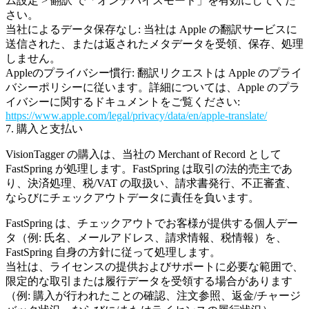
ム設定 > 翻訳 で「オンデバイスモード」を有効にしてくだ
さい。
当社によるデータ保存なし:
当社は Apple の翻訳サービスに
送信された、または返されたメタデータを受領、保存、処理
しません。
Appleのプライバシー慣行:
翻訳リクエストは Apple のプライ
バシーポリシーに従います。詳細については、Apple のプラ
イバシーに関するドキュメントをご覧ください:
https://www.apple.com/legal/privacy/data/en/apple-translate/
7. 購入と支払い
VisionTagger の購入は、当社の
Merchant of Record
として
FastSpring
が処理します。FastSpring は取引の法的売主であ
り、決済処理、税/VAT の取扱い、請求書発行、不正審査、
ならびにチェックアウトデータに責任を負います。
FastSpring は、チェックアウトでお客様が提供する個人デー
タ（例: 氏名、メールアドレス、請求情報、税情報）を、
FastSpring 自身の方針に従って処理します。
当社は、ライセンスの提供およびサポートに必要な範囲で、
限定的な取引または履行データを受領する場合があります
（例: 購入が行われたことの確認、注文参照、返金/チャージ