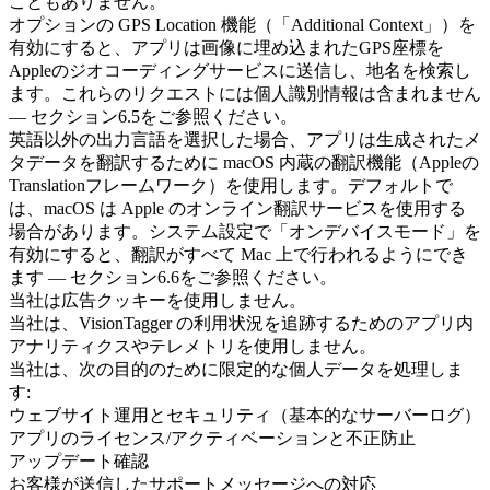
こともありません。
オプションの
GPS Location
機能（「Additional Context」）を
有効にすると、アプリは画像に埋め込まれたGPS座標を
Appleのジオコーディングサービスに送信し、地名を検索し
ます。これらのリクエストには個人識別情報は含まれません
— セクション6.5をご参照ください。
英語以外の出力言語を選択した場合、アプリは生成されたメ
タデータを翻訳するために
macOS 内蔵の翻訳機能
（Appleの
Translationフレームワーク）を使用します。デフォルトで
は、macOS は Apple のオンライン翻訳サービスを使用する
場合があります。システム設定で「オンデバイスモード」を
有効にすると、翻訳がすべて Mac 上で行われるようにでき
ます — セクション6.6をご参照ください。
当社は広告クッキーを使用しません。
当社は、VisionTagger の利用状況を追跡するためのアプリ内
アナリティクスやテレメトリを使用しません。
当社は、次の目的のために限定的な個人データを処理しま
す:
ウェブサイト運用とセキュリティ（基本的なサーバーログ）
アプリのライセンス/アクティベーションと不正防止
アップデート確認
お客様が送信したサポートメッセージへの対応