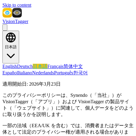
Skip to content
VisionTagger
日本語
English
Deutsch
日本語
Français
简体中文
Español
Italiano
Nederlands
Português
한국어
適用開始日:
2026年3月23日
このプライバシーポリシーは、
Synendo
（「当社」）が
VisionTagger
（「アプリ」）および VisionTagger の製品サイ
ト（「ウェブサイト」）に関連して、個人データをどのよう
に取り扱うかを説明します。
一部の法域（EEA/UK を含む）では、消費者またはデータ主
体として法定のプライバシー権が適用される場合がありま