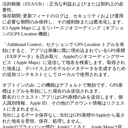
法的根拠（EEA/UK）:
正当な利益および/または契約上の必
要性。
保存期間:
更新フィードのログは、セキュリティおよび運用
に必要な期間のみ保持し、その後削除または匿名化します。
6.5 Apple Maps によるリバースジオコーディング（オプショ
ンのGPS Location 機能）
「Additional Context」セクションで
GPS Location
トグルを有
効にすると、アプリは画像に既に埋め込まれているGPS座標
（EXIFデータ）を読み取り、
Appleのジオコーディングサー
ビス
（Apple Maps）に送信して地名を検索します。取得され
た地名は、デバイス上のモデルがメタデータを生成するため
の追加コンテキストとしてローカルで使用されます。
オプトインのみ:
この機能はデフォルトで無効です。GPS座
標はトグルを有効にした場合のみ送信されます。
匿名のリクエスト:
アプリはGPS座標のみを送信します。個
人識別情報、Apple ID、その他のアカウント情報はリクエス
トに含まれません。
当社によるデータ保存なし:
当社はGPS座標やAppleから返さ
れた地名を受領、保存、処理しません。
Appleのプライバシー慣行:
Appleによると、Apple Mapsは収