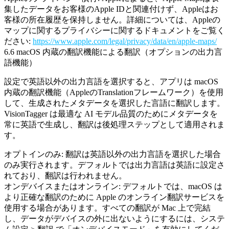
集したデータをお客様のApple IDと関連付けず、Appleはお
客様の所在履歴を保持しません。詳細については、Appleの
マップに関するプライバシーに関するドキュメントをご覧く
ださい:
https://www.apple.com/legal/privacy/data/en/apple-maps/
6.6 macOS 内蔵の翻訳機能による翻訳（オプションの出力言
語機能）
設定で英語以外の出力言語を選択すると、アプリは
macOS
内蔵の翻訳機能
（AppleのTranslationフレームワーク）を使用
して、生成されたメタデータを選択した言語に翻訳します。
VisionTagger は最適な AI モデル品質のためにメタデータを
常に英語で生成し、翻訳は後処理ステップとして適用されま
す。
オプトインのみ:
翻訳は英語以外の出力言語を選択した場合
のみ実行されます。デフォルトでは出力言語は英語に設定さ
れており、翻訳は行われません。
オンデバイスまたはオンライン:
デフォルトでは、macOS は
より正確な翻訳のために Apple のオンライン翻訳サービスを
使用する場合があります。すべての翻訳が Mac 上で完結
し、データがデバイスの外に出ないようにするには、システ